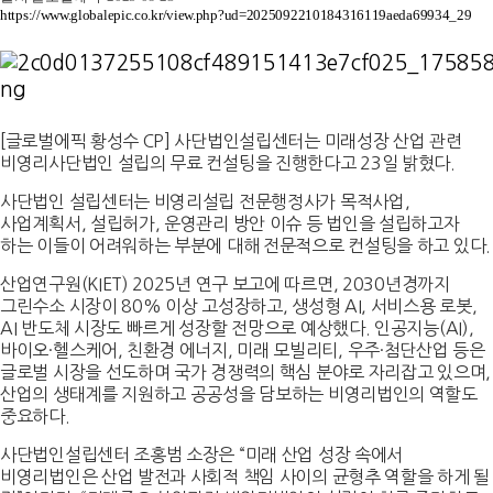
https://www.globalepic.co.kr/view.php?ud=2025092210184316119aeda69934_29
[글로벌에픽 황성수 CP] 사단법인설립센터는 미래성장 산업 관련
비영리사단법인 설립의 무료 컨설팅을 진행한다고 23일 밝혔다.
사단법인 설립센터는 비영리설립 전문행정사가 목적사업,
사업계획서, 설립허가, 운영관리 방안 이슈 등 법인을 설립하고자
하는 이들이 어려워하는 부분에 대해 전문적으로 컨설팅을 하고 있다.
산업연구원(KIET) 2025년 연구 보고에 따르면, 2030년경까지
그린수소 시장이 80% 이상 고성장하고, 생성형 AI, 서비스용 로봇,
AI 반도체 시장도 빠르게 성장할 전망으로 예상했다. 인공지능(AI),
바이오·헬스케어, 친환경 에너지, 미래 모빌리티, 우주·첨단산업 등은
글로벌 시장을 선도하며 국가 경쟁력의 핵심 분야로 자리잡고 있으며,
산업의 생태계를 지원하고 공공성을 담보하는 비영리법인의 역할도
중요하다.
사단법인설립센터 조홍범 소장은 “미래 산업 성장 속에서
비영리법인은 산업 발전과 사회적 책임 사이의 균형추 역할을 하게 될