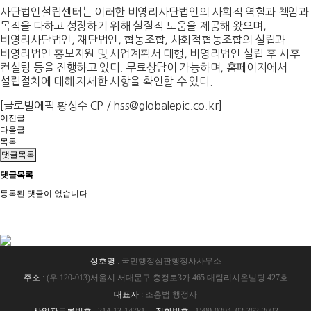
사단법인설립센터는 이러한 비영리사단법인의 사회적 역할과 책임과
목적을 다하고 성장하기 위해 실질적 도움을 제공해 왔으며,
비영리사단법인, 재단법인, 협동조합, 사회적협동조합의 설립과
비영리법인 홍보지원 및 사업계획서 대행, 비영리법인 설립 후 사후
컨설팅 등을 진행하고 있다. 무료상담이 가능하며, 홈페이지에서
설립절차에 대해 자세한 사항을 확인할 수 있다.
[글로벌에픽 황성수 CP / hss@globalepic.co.kr]
이전글
다음글
목록
댓글목록
댓글목록
등록된 댓글이 없습니다.
상호명
: 국민행정심판행정사사무소
주소
: (우 120-013)서울시 서대문구 충정로3가 465 대림리시온빌딩 427호
대표자
: 조홍범 행정사
사업자등록번호
: 214-13-14781
전화번호
: 1599-0294, 02-362-2093