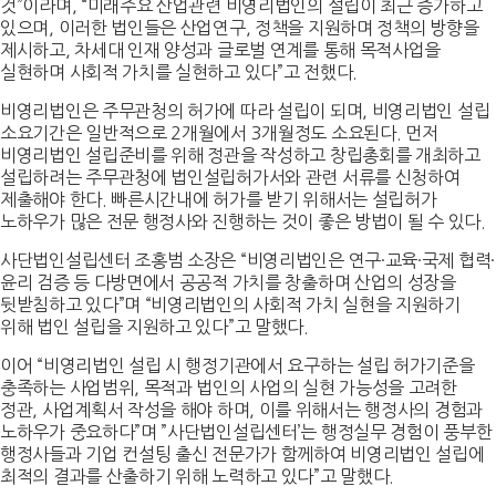
것”이라며, “미래주요 산업관련 비영리법인의 설립이 최근 증가하고
있으며, 이러한 법인들은 산업연구, 정책을 지원하며 정책의 방향을
제시하고, 차세대 인재 양성과 글로벌 연계를 통해 목적사업을
실현하며 사회적 가치를 실현하고 있다”고 전했다.
비영리법인은 주무관청의 허가에 따라 설립이 되며, 비영리법인 설립
소요기간은 일반적으로 2개월에서 3개월정도 소요된다. 먼저
비영리법인 설립준비를 위해 정관을 작성하고 창립총회를 개최하고
설립하려는 주무관청에 법인설립허가서와 관련 서류를 신청하여
제출해야 한다. 빠른시간내에 허가를 받기 위해서는 설립허가
노하우가 많은 전문 행정사와 진행하는 것이 좋은 방법이 될 수 있다.
사단법인설립센터 조홍범 소장은 “비영리법인은 연구·교육·국제 협력·
윤리 검증 등 다방면에서 공공적 가치를 창출하며 산업의 성장을
뒷받침하고 있다”며 “비영리법인의 사회적 가치 실현을 지원하기
위해 법인 설립을 지원하고 있다”고 말했다.
이어 “비영리법인 설립 시 행정기관에서 요구하는 설립 허가기준을
충족하는 사업범위, 목적과 법인의 사업의 실현 가능성을 고려한
정관, 사업계획서 작성을 해야 하며, 이를 위해서는 행정사의 경험과
노하우가 중요하다”며 ”사단법인설립센터’는 행정실무 경험이 풍부한
행정사들과 기업 컨설팅 출신 전문가가 함께하여 비영리법인 설립에
최적의 결과를 산출하기 위해 노력하고 있다”고 말했다.